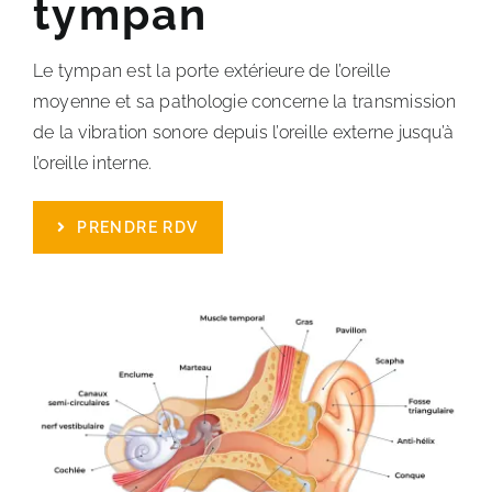
tympan
Chirurgie dermatologique
Le tympan est la porte extérieure de l’oreille
moyenne et sa pathologie concerne la transmission
de la vibration sonore depuis l’oreille externe jusqu’à
ORL
l’oreille interne.
Actualités
PRENDRE RDV
Tarifs
Contact