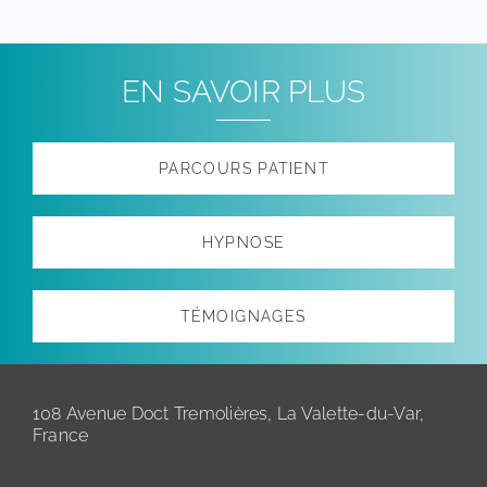
EN SAVOIR PLUS
PARCOURS PATIENT
HYPNOSE
TÉMOIGNAGES
108 Avenue Doct Tremolières, La Valette-du-Var,
France